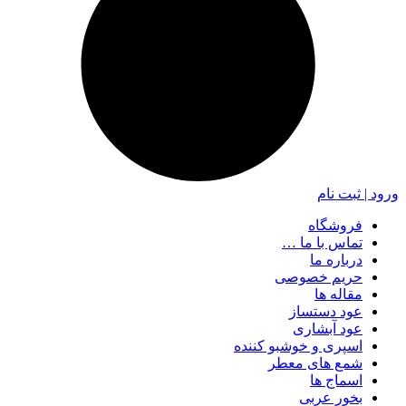
ورود | ثبت نام
فروشگاه
تماس با ما …
درباره ما
حریم خصوصی
مقاله ها
عود دستساز
عود آبشاری
اسپری و خوشبو کننده
شمع های معطر
اسماج ها
بخور عربی