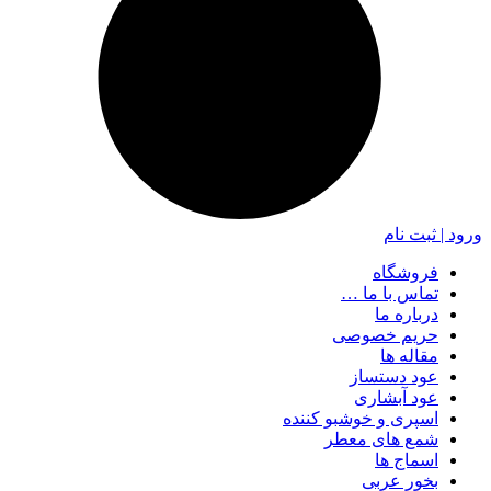
ورود | ثبت نام
فروشگاه
تماس با ما …
درباره ما
حریم خصوصی
مقاله ها
عود دستساز
عود آبشاری
اسپری و خوشبو کننده
شمع های معطر
اسماج ها
بخور عربی