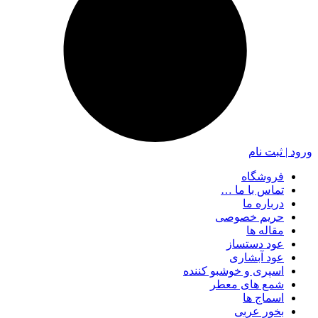
ورود | ثبت نام
فروشگاه
تماس با ما …
درباره ما
حریم خصوصی
مقاله ها
عود دستساز
عود آبشاری
اسپری و خوشبو کننده
شمع های معطر
اسماج ها
بخور عربی