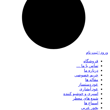
ورود | ثبت نام
فروشگاه
تماس با ما …
درباره ما
حریم خصوصی
مقاله ها
عود دستساز
عود آبشاری
اسپری و خوشبو کننده
شمع های معطر
اسماج ها
بخور عربی