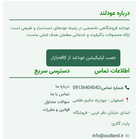
درباره عودلند
عودلند فروشگاهی تخصصی در زمینه عودهای دست‌ساز و طبیعی است.
ارائه محصولات باکیفیت و خدماتی مطمئن هدف اصلی ماست.
نصب اپلیکیشن عودلند از کافه‌بازار
اطلاعات تماس
دسترسی سریع
درباره ما
شماره تماس:
09136404042
تماس با ما
اصفهان - چهارراه حکیم نظامی
سوالات متداول
قوانین و مقررات
ابتدای خیابان نظر غربی - فروشگاه
پارت گالری
info@oudland.ir