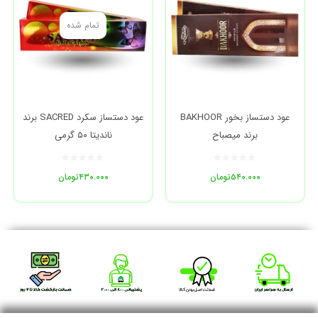
تمام شده
عود دستساز بخور BAKHOOR
عود دستساز سکرد SACRED برند
برند میصباح
ناندیتا ۵۰ گرمی
۵۴۰.۰۰۰
تومان
۴۳۰.۰۰۰
تومان