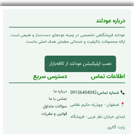
درباره عودلند
عودلند فروشگاهی تخصصی در زمینه عودهای دست‌ساز و طبیعی است.
ارائه محصولات باکیفیت و خدماتی مطمئن هدف اصلی ماست.
نصب اپلیکیشن عودلند از کافه‌بازار
اطلاعات تماس
دسترسی سریع
درباره ما
شماره تماس:
09136404042
تماس با ما
اصفهان - چهارراه حکیم نظامی
سوالات متداول
قوانین و مقررات
ابتدای خیابان نظر غربی - فروشگاه
پارت گالری