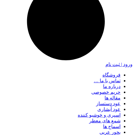
ورود | ثبت نام
فروشگاه
تماس با ما …
درباره ما
حریم خصوصی
مقاله ها
عود دستساز
عود آبشاری
اسپری و خوشبو کننده
شمع های معطر
اسماج ها
بخور عربی