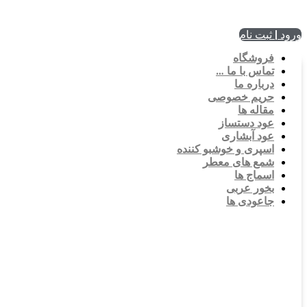
ورود | ثبت نام
فروشگاه
تماس با ما …
درباره ما
حریم خصوصی
مقاله ها
عود دستساز
عود آبشاری
اسپری و خوشبو کننده
شمع های معطر
اسماج ها
بخور عربی
جاعودی ها