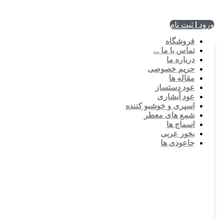
ورود | ثبت نام
فروشگاه
تماس با ما …
درباره ما
حریم خصوصی
مقاله ها
عود دستساز
عود آبشاری
اسپری و خوشبو کننده
شمع های معطر
اسماج ها
بخور عربی
جاعودی ها