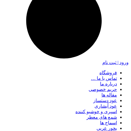
ورود | ثبت نام
فروشگاه
تماس با ما …
درباره ما
حریم خصوصی
مقاله ها
عود دستساز
عود آبشاری
اسپری و خوشبو کننده
شمع های معطر
اسماج ها
بخور عربی