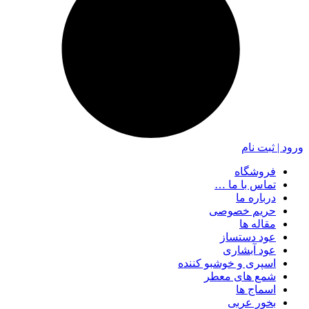
ورود | ثبت نام
فروشگاه
تماس با ما …
درباره ما
حریم خصوصی
مقاله ها
عود دستساز
عود آبشاری
اسپری و خوشبو کننده
شمع های معطر
اسماج ها
بخور عربی