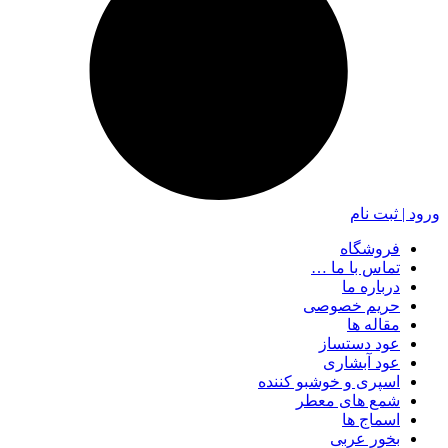
ورود | ثبت نام
فروشگاه
تماس با ما …
درباره ما
حریم خصوصی
مقاله ها
عود دستساز
عود آبشاری
اسپری و خوشبو کننده
شمع های معطر
اسماج ها
بخور عربی